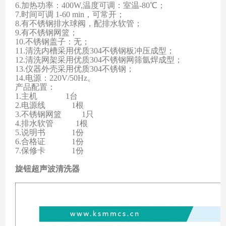
6.
加热功率：400W,
温度可调：室
温-80℃
；
7.
时间可调
1-60 min
，可常开；
8.有不锈钢排水球阀，配排水软管；
9.有不锈钢网篮；
10.不锈钢盖子：无；
11.清洗内槽采用优质304不锈钢板冲压成型；
12.
清洗网架采用优质304不锈钢网筛氩焊成型
；
13.
仪器外壳采用优质304不锈钢
；
14.电源：220V/50Hz。
产品配置：
1.
主机
1台
2.电源线
1根
3.不锈钢网
篮
1只
4.排水软管
1根
5.说明书
1份
6.合格证
1份
7.保修卡
1份
旋钮超声波清洗器