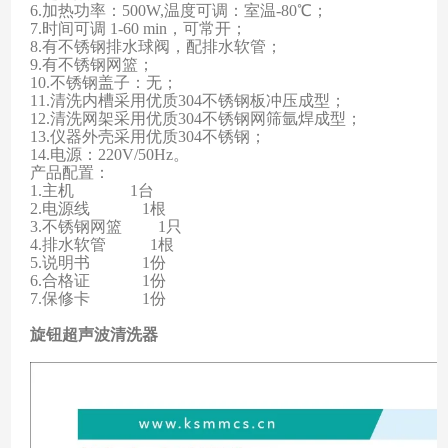
6.
加热功率：500W,
温度可调：室
温-80℃
；
7.
时间可调
1-60 min
，可常开；
8.有不锈钢排水球阀，配排水软管；
9.有不锈钢网篮；
10.不锈钢盖子：无；
11.清洗内槽采用优质304不锈钢板冲压成型；
12.
清洗网架采用优质304不锈钢网筛氩焊成型
；
13.
仪器外壳采用优质304不锈钢
；
14.电源：220V/50Hz。
产品配置：
1.
主机
1台
2.电源线
1根
3.不锈钢网
篮
1只
4.排水软管
1根
5.说明书
1份
6.合格证
1份
7.保修卡
1份
旋钮超声波清洗器