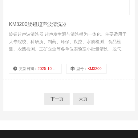
KM3200旋钮超声波清洗器
旋钮超声波清洗器 超声发生源与清洗槽为一体化。主要适用于
大专院校、科研所、制药、环保、疾控、水质检测、食品检
测、农残检测、工矿企业等各单位实验室小批量清洗、脱气、
分散、提取、萃取、混匀、置换、细胞粉碎等等。
更新日期：
2025-10-08
型号：
KM3200
厂商性质：
生产厂家
浏览量：
572
下一页
末页