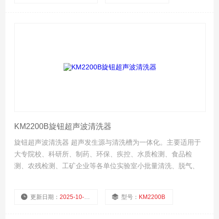
厂商性质：
生产厂家
浏览量：
603
KM2200B旋钮超声波清洗器
旋钮超声波清洗器 超声发生源与清洗槽为一体化。主要适用于
大专院校、科研所、制药、环保、疾控、水质检测、食品检
测、农残检测、工矿企业等各单位实验室小批量清洗、脱气、
分散、提取、萃取、混匀、置换、细胞粉碎等等。
更新日期：
2025-10-07
型号：
KM2200B
厂商性质：
生产厂家
浏览量：
576