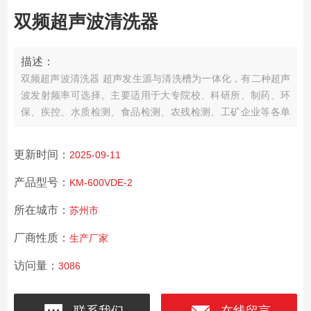
双频超声波清洗器
描述：
双频超声波清洗器 超声发生源与清洗槽为一体化，有二种超声
波发射频率可选择。主要适用于大专院校、科研所、制药、环
保、疾控、水质检测、食品检测、农残检测、工矿企业等各单
位实验室对超声温度，超声时间，超声功率，超声频率等高要
求、高精度的清洗、脱气、分散、提取、萃取、混匀、置换、
更新时间：
2025-09-11
细胞粉碎等等。
产品型号：
KM-600VDE-2
所在城市：
苏州市
厂商性质：
生产厂家
访问量：
3086
联系我们
在线留言