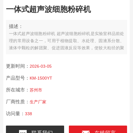
一体式超声波细胞粉碎机
描述：
一体式超声波细胞粉碎机
超声波细胞粉碎机是实验室样品前处
理的常用设备之一，可用于植物提取、水处理、固液系分散、
液体中颗粒的解团聚、促进固液反应等效果，使较大粒径的聚
集体分散为更小的颗粒，保证粉体颗粒在液体中保持长期的均
匀分散等。广泛应用于科研、生物、纳米行业、化工、制药、
更新时间：
2026-03-05
染料、光学、珠宝首饰、航天、五金、汽车制造等领域。
产品型号：
KM-1500YT
所在城市：
苏州市
厂商性质：
生产厂家
访问量：
338
联系我们
在线留言