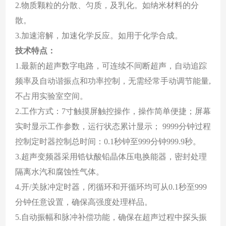
2
.
物质颗粒的分散、匀质，及乳化。如纳米材料的分
散。
3
.
加速溶解，加速化学反应。如用于化学合成
。
技术特点
：
1
.
最新的超声数字电路，可连续不间断超声，自动追踪
频率及自动谐振点和功率控制，无需经常手动调节能量,
不占用实验室空间
。
2.工作方式：7寸触摸屏触控操作，操作简单便捷；屏幕
实时显示工作参数，运行状态累计显示； 9999分钟过程
控制定时器控制总时间：0.1秒钟至999分钟999.9秒
。
3.超声变频器采用锆钛酸铅晶体压电换能器，密封处理
隔离水汽和腐蚀性气体
。
4.开/关脉冲定时器，闭循环和开循环均可从0.1秒至999
分钟任意设置，确保高强度处理样品
。
5.自动振幅和脉冲补偿功能，确保在超声过程中探头振