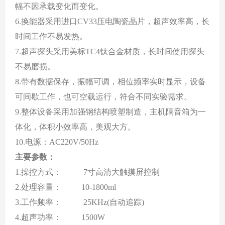
幅不因承载变化而变化
。
6.换能器采用进口CV33压电陶瓷晶片，超声效率高，长
时间工作不易发热
。
7.超声探头采用美标TC4钛合金材质，长时间使用探头
不易磨损
。
8.带有数据保存，振幅可调，相位频率实时显示，设备
可间歇工作，也可空载运行，符合不同实验需求
。
9.整体设备采用加强钢结构喷塑制造，主机隔音箱为一
体化，体积小效率高，美观大方。
10.电源：AC220V/50Hz
主要
参数
：
1.
操控方式
：
7寸高清大触摸屏控制
2.
处理容量
：
10
-1
80
0ml
3.
工作频率
：
25KHz(自动追踪)
4.
超声功率
：
150
0W