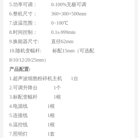
5.
功率可调
：
0-100%无极可调
6.
整机尺寸
：
360
×
300
×
500mm
7.
设温范围
：
0−100℃
8.
时间控制
：
0.1s-999
min
9.
换能器尺寸
:
直径62
mm
10.随机变幅杆:
标配15
mm
（可选配
8/10/
1
2/20/25
mm）
产品配置
:
1.超声波细胞粉碎机主机 1台
2.可调升降台 1个
3.标配变幅杆 1根
4.电源线 1根
5.连接线 1根
6.温控线 1根
7.照明灯 1套