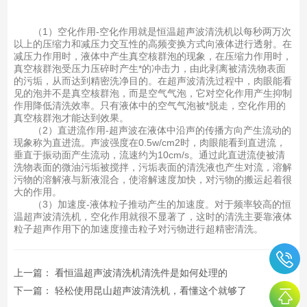
（1）空化作用-空化作用就是恒温超声波清洗机以每秒两万次
以上的压缩力和减压力交互性的高频变换方式向液体进行透射。在
减压力作用时，液体中产生真空核群泡的现象，在压缩力作用时，
真空核群泡受压力压碎时产生*的冲击力，由此剥离被清洗物表面
的污垢，从而达到精密洗净目的。在超声波清洗过程中，肉眼能看
见的泡并不是真空核群泡，而是空气气泡，它对空化作用产生抑制
作用降低清洗效率。只有液体中的空气气泡被*脱走，空化作用的
真空核群泡才能达到效果。
（2）直进流作用-超声波在液体中沿声的传播方向产生流动的
现象称为直进流。声波强度在0.5w/cm2时，肉眼能看到直进流，
垂直于振动面产生流动，流速约为10cm/s。通过此直进流使被清
洗物表面的微油污垢被搅拌，污垢表面的清洗液也产生对流，溶解
污物的溶解液与新液混合，使溶解速度加快，对污物的搬运起着很
大的作用。
（3）加速度-液体粒子推动产生的加速度。对于频率较高的恒
温超声波清洗机，空化作用就很不显著了，这时的清洗主要靠液体
粒子超声作用下的加速度撞击粒子对污物进行超精密清洗。
上一篇：
看恒温超声波清洗机清洗件是如何处理的
下一篇：
轻松使用昆山超声波清洗机，看懂这个就够了