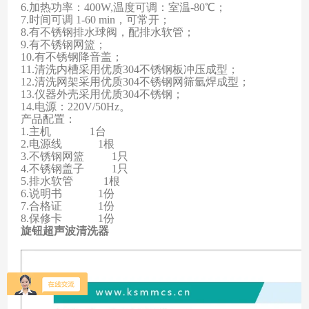
6.
加热功率：400W,
温度可调：室
温-80℃
；
7.
时间可调
1-60 min
，可常开；
8.有不锈钢排水球阀，配排水软管；
9.有不锈钢网篮；
10.有不锈钢降音盖；
11.清洗内槽采用优质304不锈钢板冲压成型；
12.
清洗网架采用优质304不锈钢网筛氩焊成型
；
13.
仪器外壳采用优质304不锈钢
；
14.电源：220V/50Hz。
产品配置：
1.
主机
1台
2.电源线
1根
3.不锈钢网
篮
1只
4.不锈钢盖
子
1只
5.排水软管
1根
6.说明书
1份
7.合格证
1份
8.保修卡
1份
旋钮超声波清洗器