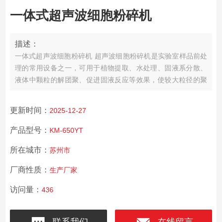
一体式超声波细胞粉碎机
描述：
一体式超声波细胞粉碎机
超声波细胞粉碎机是实验室样品前处
理的常用设备之一，可用于植物提取、水处理、固液系分散、
液体中颗粒的解团聚、促进固液反应等效果，使较大粒径的聚
集体分散为更小的颗粒，保证粉体颗粒在液体中保持长期的均
匀分散等。广泛应用于科研、生物、纳米行业、化工、制药、
更新时间：
2025-12-27
染料、光学、珠宝首饰、航天、五金、汽车制造等领域。
产品型号：
KM-650YT
所在城市：
苏州市
厂商性质：
生产厂家
访问量：
436
联系我们
在线留言