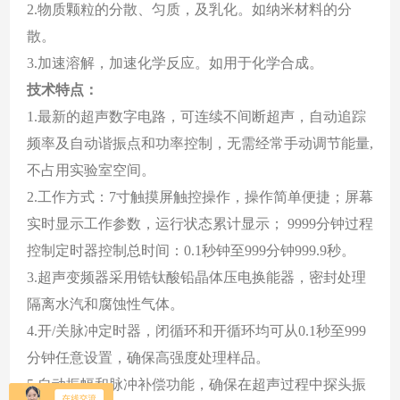
2
.
物质颗粒的分散、匀质，及乳化。如纳米材料的分
散。
3
.
加速溶解，加速化学反应。如用于化学合成
。
技术特点
：
1
.
最新的超声数字电路，可连续不间断超声，自动追踪
频率及自动谐振点和功率控制，无需经常手动调节能量,
不占用实验室空间
。
2.工作方式：7寸触摸屏触控操作，操作简单便捷；屏幕
实时显示工作参数，运行状态累计显示； 9999分钟过程
控制定时器控制总时间：0.1秒钟至999分钟999.9秒
。
3.超声变频器采用锆钛酸铅晶体压电换能器，密封处理
隔离水汽和腐蚀性气体
。
4.开/关脉冲定时器，闭循环和开循环均可从0.1秒至999
分钟任意设置，确保高强度处理样品
。
5.自动振幅和脉冲补偿功能，确保在超声过程中探头振