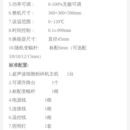
5.
功率可调
：
0-100%无极可调
6.
整机尺寸
：
360
×
300
×
500mm
7.
设温范围
：
0−120℃
8.
时间控制
：
0.1s-999
min
9.
换能器尺寸
:
直径
4
5mm
10.随机变幅杆:
标配
6
mm
（可选配
3
/8/10/
1
2/15
mm）
标准配置
:
1.超声波细胞粉碎机主机 1台
2.可调升降台 1个
3.标配变幅杆 1根
4.电源线 1根
5.连接线 1根
6.温控线 1根
7.照明灯 1套