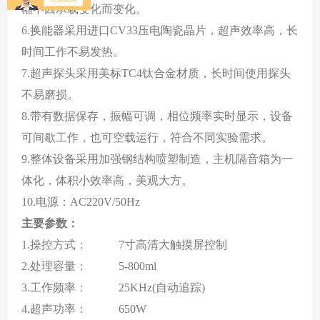
幅不因承载变化而变化
。
6.换能器采用进口CV33压电陶瓷晶片，超声效率高，长
时间工作不易发热
。
7.超声探头采用美标TC4钛合金材质，长时间使用探头
不易磨损
。
8.带有数据保存，振幅可调，相位频率实时显示，设备
可间歇工作，也可空载运行，符合不同实验需求
。
9.整体设备采用加强钢结构喷塑制造，主机隔音箱为一
体化，体积小效率高，美观大方。
10.电源：AC220V/50Hz
主要
参数
：
1.
操控方式
：
7寸高清大触摸屏控制
2.
处理容量
：
5
-
80
0ml
3.
工作频率
：
25KHz(自动追踪)
4.
超声功率
：
65
0W