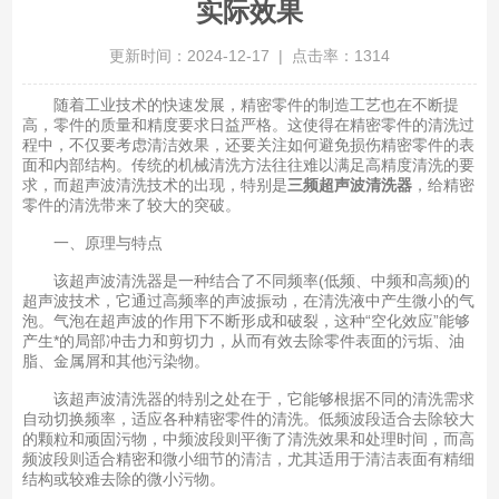
实际效果
更新时间：2024-12-17 | 点击率：1314
随着工业技术的快速发展，精密零件的制造工艺也在不断提
高，零件的质量和精度要求日益严格。这使得在精密零件的清洗过
程中，不仅要考虑清洁效果，还要关注如何避免损伤精密零件的表
面和内部结构。传统的机械清洗方法往往难以满足高精度清洗的要
求，而超声波清洗技术的出现，特别是
三频超声波清洗器
，给精密
零件的清洗带来了较大的突破。
一、原理与特点
该超声波清洗器是一种结合了不同频率(低频、中频和高频)的
超声波技术，它通过高频率的声波振动，在清洗液中产生微小的气
泡。气泡在超声波的作用下不断形成和破裂，这种“空化效应”能够
产生*的局部冲击力和剪切力，从而有效去除零件表面的污垢、油
脂、金属屑和其他污染物。
该超声波清洗器的特别之处在于，它能够根据不同的清洗需求
自动切换频率，适应各种精密零件的清洗。低频波段适合去除较大
的颗粒和顽固污物，中频波段则平衡了清洗效果和处理时间，而高
频波段则适合精密和微小细节的清洁，尤其适用于清洁表面有精细
结构或较难去除的微小污物。