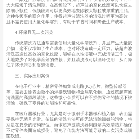
大大缩短了清洗周期。在高频段下，超声波的空化效应可以快速去
除细小颗粒，低频段则可以更高效地去除较大颗粒或厚重的油脂。
这种多频率的联合作用，使得超声波清洗器的清洗过程更为高效，
且不需要使用大量化学溶剂，有助于节省时间和降低生产成本。
4.环保且无二次污染
传统清洗方法通常需要使用大量化学清洗剂，并且产生大量废
弃物，这不仅增加了生产成本，也对环境造成一定压力。该超声波
清洗器通过高效的空化效应，能够在水性溶液中完成清洁工作，极
大地减少了对化学溶剂的依赖，并且清洗液可以循环使用，从而降
低了环境污染和资源浪费。
三、实际应用案例
在电子行业中，精密零件如集成电路(IC)芯片、微型传感器
等，需要去除表面微小的焊接残留物和金属氧化物。通过该超声波
清洗器的高频段清洗，这些微小杂质可以在不损伤零件的情况下被
清除，确保了零件的功能性和可靠性。
在医疗器械行业，尤其是对于微创手术器械和植入物，表面需
要保持无菌且光滑。传统的清洗方法可能无法清除细微的污物，特
别是在复杂的结构部位。而该超声波清洗器则能够高效清洁并确保
不对零件表面造成损伤，避免了传统方法可能导致的二次污染或细
菌残留。