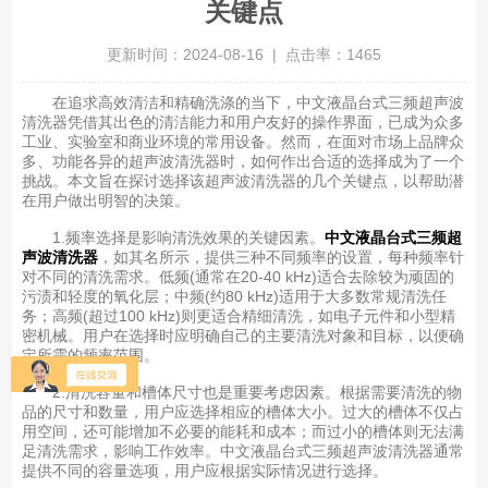
关键点
更新时间：2024-08-16 | 点击率：1465
在追求高效清洁和精确洗涤的当下，中文液晶台式三频超声波
清洗器凭借其出色的清洁能力和用户友好的操作界面，已成为众多
工业、实验室和商业环境的常用设备。然而，在面对市场上品牌众
多、功能各异的超声波清洗器时，如何作出合适的选择成为了一个
挑战。本文旨在探讨选择该超声波清洗器的几个关键点，以帮助潜
在用户做出明智的决策。
1.频率选择是影响清洗效果的关键因素。
中文液晶台式三频超
声波清洗器
，如其名所示，提供三种不同频率的设置，每种频率针
对不同的清洗需求。低频(通常在20-40 kHz)适合去除较为顽固的
污渍和轻度的氧化层；中频(约80 kHz)适用于大多数常规清洗任
务；高频(超过100 kHz)则更适合精细清洗，如电子元件和小型精
密机械。用户在选择时应明确自己的主要清洗对象和目标，以便确
定所需的频率范围。
2.清洗容量和槽体尺寸也是重要考虑因素。根据需要清洗的物
品的尺寸和数量，用户应选择相应的槽体大小。过大的槽体不仅占
用空间，还可能增加不必要的能耗和成本；而过小的槽体则无法满
足清洗需求，影响工作效率。中文液晶台式三频超声波清洗器通常
提供不同的容量选项，用户应根据实际情况进行选择。