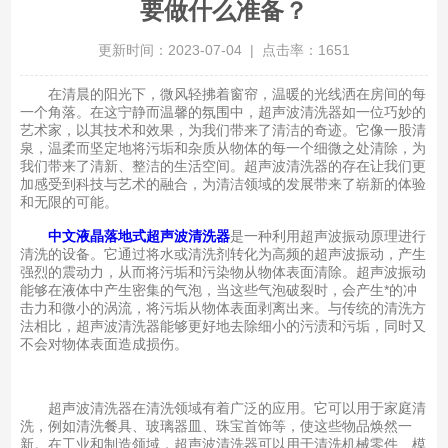
要做什么准备？
更新时间：2023-07-04 | 点击率：1651
在清晨的阳光下，微风轻拂着窗帘，温暖的光线洒在房间的每
一个角落。在这宁静而温馨的氛围中，超声波清洗器如一位巧妙的
艺术家，以其技术和效果，为我们带来了清洁的奇迹。它像一股清
泉，温柔而坚定地将污垢和杂质从物体的每一个细微之处清除，为
我们带来了清新、整洁的生活空间。超声波清洗器的存在让我们更
加感受到科技与艺术的融合，为清洁领域的发展带来了崭新的体验
和无限的可能。
中文液晶落地式超声波清洗器
是一种利用超声波振动原理进行
清洗的设备。它通过将水或清洗剂转化为高频的超声波振动，产生
强烈的震动力，从而将污垢和污染物从物体表面清除。超声波振动
能够在液体中产生密集的气泡，当这些气泡破裂时，会产生*的冲
击力和微小的涡流，将污垢从物体表面剥离出来。与传统的清洗方
法相比，超声波清洗器能够更好地去除细小的污渍和污垢，同时又
不会对物体表面造成损伤。
超声波清洗器在清洗领域有着广泛的应用。它可以用于家庭清
洗，例如清洗餐具、玻璃器皿、珠宝首饰等，使这些物品焕然一
新。在工业和制造领域，超声波清洗器可以用于清洗机械零件、模