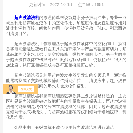
更新时间：2022-10-18 | 点击率：1651
超声波清洗机
的原理简单来说就是水分子振动冲击，专业一点
就是利用超声波在液体中的空化作用、加速度作用及直进流作用对
液体和污物直接、间接的作用，使污物层被分散、乳化、剥离而达
到清洗目的。
超声波清洗机工作原理基于超声波在液体中的空化作用，换能
器将电能量通过变幅杆在工具头顶部液体中产生高强度剪切力，形
成高频的交变水压强，使空腔膨胀、爆炸将细胞击碎。另一方面由
于超声波在液体中传播时产生剧烈地扰动作用，使颗粒产生很大的
加速度，从而互相碰撞或与器壁互相碰撞而击碎。
超声波清洗器是利用超声波发生器所发出的交频讯号，通过换
能器转换成了交频机械振荡而传播到介质——清洗液中，超声波在
清洗液中以疏密相间的形式向被洗物件辐射。
超声波清洗器和超声波细胞破碎仪其主要原理是相通的，主要
区别是超声波细胞破碎仪把所有的能量集中在探头上，而超声波清
洗器的能量则是均匀的分布在清洗槽的底部，因此，超声波清洗器
更倾向于脱气和清洗，而超声波细胞破碎仪则倾向于细胞破碎、乳
化及均质。
饰品中由于有裂缝就不适合使用超声波清洁机进行清洁：