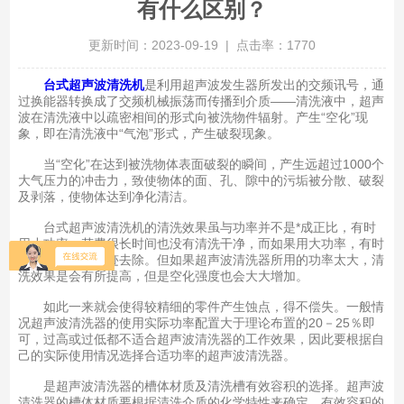
有什么区别？
更新时间：2023-09-19 | 点击率：1770
台式超声波清洗机
是利用超声波发生器所发出的交频讯号，通
过换能器转换成了交频机械振荡而传播到介质——清洗液中，超声
波在清洗液中以疏密相间的形式向被洗物件辐射。产生“空化”现
象，即在清洗液中“气泡”形式，产生破裂现象。
当“空化”在达到被洗物体表面破裂的瞬间，产生远超过1000个
大气压力的冲击力，致使物体的面、孔、隙中的污垢被分散、破裂
及剥落，使物体达到净化清洁。
台式超声波清洗机的清洗效果虽与功率并不是*成正比，有时
用小功率，花费很长时间也没有清洗干净，而如果用大功率，有时
便可很快的将污迹去除。但如果超声波清洗器所用的功率太大，清
洗效果是会有所提高，但是空化强度也会大大增加。
如此一来就会使得较精细的零件产生蚀点，得不偿失。一般情
况超声波清洗器的使用实际功率配置大于理论布置的20－25％即
可，过高或过低都不适合超声波清洗器的工作效果，因此要根据自
己的实际使用情况选择合适功率的超声波清洗器。
是超声波清洗器的槽体材质及清洗槽有效容积的选择。超声波
清洗器的槽体材质要根据清洗介质的化学特性来确定。有效容积的