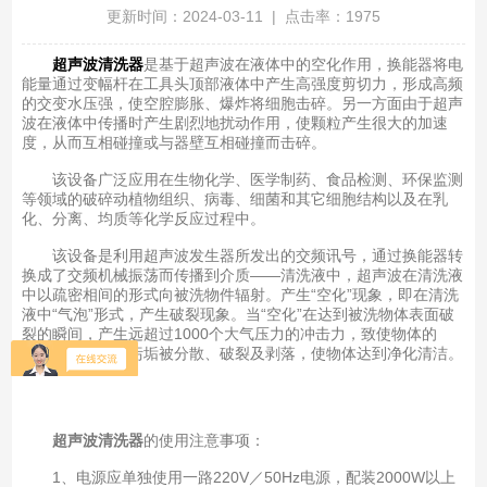
更新时间：2024-03-11 | 点击率：1975
超声波清洗器
是基于超声波在液体中的空化作用，换能器将电
能量通过变幅杆在工具头顶部液体中产生高强度剪切力，形成高频
的交变水压强，使空腔膨胀、爆炸将细胞击碎。另一方面由于超声
波在液体中传播时产生剧烈地扰动作用，使颗粒产生很大的加速
度，从而互相碰撞或与器壁互相碰撞而击碎。
该设备广泛应用在生物化学、医学制药、食品检测、环保监测
等领域的破碎动植物组织、病毒、细菌和其它细胞结构以及在乳
化、分离、均质等化学反应过程中。
该设备是利用超声波发生器所发出的交频讯号，通过换能器转
换成了交频机械振荡而传播到介质——清洗液中，超声波在清洗液
中以疏密相间的形式向被洗物件辐射。产生“空化”现象，即在清洗
液中“气泡”形式，产生破裂现象。当“空化”在达到被洗物体表面破
裂的瞬间，产生远超过1000个大气压力的冲击力，致使物体的
面、孔、隙中的污垢被分散、破裂及剥落，使物体达到净化清洁。
超声波清洗器
的使用注意事项：
1、电源应单独使用一路220V／50Hz电源，配装2000W以上