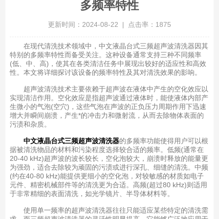
多频率特性
更新时间：2024-08-22 | 点击率：1875
在现代清洗技术领域中，中文液晶台式三频超声波清洗器因其
特别的多频率特性而备受关注。这种设备通常支持三种不同频率
(低、中、高)，使其在各类清洁任务中展现出较好的适应性和高效
性。本文将详细探讨该设备的频率特性及其对清洗效果的影响。
超声波清洗技术主要依赖于超声波在液体中产生的空化效应以
实现清洁作用。空化效应是指超声波通过液体时，能使液体内部产
生微小的气泡(空穴)，这些气泡在声波的正负压力周期作用下迅速
增大并瞬间崩溃，产生*的冲击力和微射流，从而去除物体表面的
污渍和杂质。
中文液晶台式三频超声波清洗器
的多频率功能使得用户可以根
据被清洗物品的材料和污染程度选择较合适的频率。低频(通常在
20-40 kHz)超声波的波长较长，空化泡较大，崩溃时释放的能量更
为强劲，适合去除较为顽固的污渍或进行深孔、细缝的清洗。中频
(约在40-80 kHz)能提供更细小的空化泡，对较敏感的材质如电子
元件、精密机械部件等的清洗更为合适。高频(超过80 kHz)则适用
于非常精细的表面清洗，如光学镜片、半导体材料等。
使用单一频率的超声波清洗器往往只能适应某些特定的清洗需
求，而三频超声波清洗器的灵活性明显提高，它能够广泛地应用于